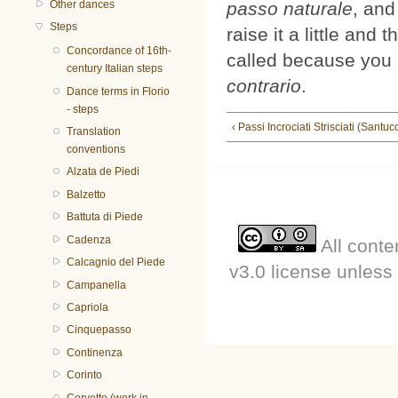
passo naturale
, and
Other dances
Steps
raise it a little and
Concordance of 16th-
called because you 
century Italian steps
contrario
.
Dance terms in Florio
- steps
‹ Passi Incrociati Strisciati (Santucc
Translation
conventions
Alzata de Piedi
Balzetto
Battuta di Piede
Cadenza
All conte
Calcagnio del Piede
v3.0 license unless 
Campanella
Capriola
Cinquepasso
Continenza
Corinto
Corvetto (work in