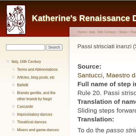
Main menu
Sk
ma
Katherine's Renaissance
co
Home
›
Italy, 16th Century
›
Steps
›
Pa
You are here
Passi strisciati inanzi 
Search form
Search
Italy, 16th Century
Source:
Terms and Abbreviations
Santucci, Maestro d
Articles, blog posts, etc
Full name of step 
Balletti
Rule 20. Passi strisc
Brando gentile, and the
other brandi by Negri
Translation of na
Cascarde
Sliding steps forwar
Improvisatory dances
Translation:
Theatrical dances
To do the
passo stri
Mixers and game-dances